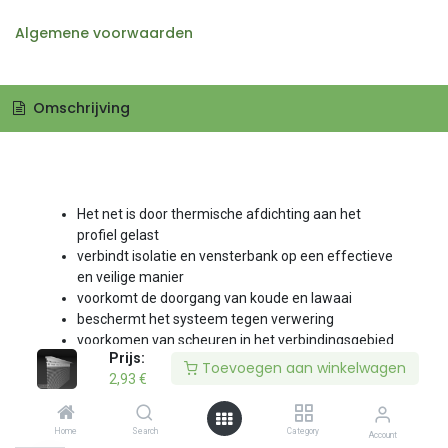
Algemene voorwaarden
Omschrijving
Het net is door thermische afdichting aan het
profiel gelast
verbindt isolatie en vensterbank op een effectieve
en veilige manier
voorkomt de doorgang van koude en lawaai
beschermt het systeem tegen verwering
voorkomen van scheuren in het verbindingsgebied
Prijs:
Prijs:
Toevoegen aan winkelwagen
Toevoegen aan winkelwagen
2,93
2,93
€
€
Home
Home
Search
Search
Category
Category
Account
Account