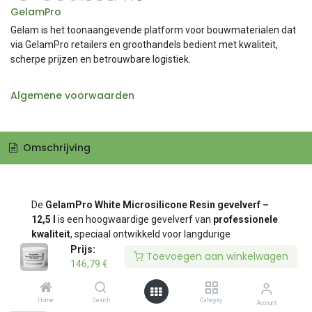
GelamPro
Gelam is het toonaangevende platform voor bouwmaterialen dat
via GelamPro retailers en groothandels bedient met kwaliteit,
scherpe prijzen en betrouwbare logistiek.
Algemene voorwaarden
Omschrijving
De
GelamPro White Microsilicone Resin gevelverf –
12,5 l
is een hoogwaardige gevelverf van
professionele
kwaliteit
, speciaal ontwikkeld voor langdurige
bescherming en een gladde, gelijkmatige afwerking.
Prijs:
Prijs:
Toevoegen aan winkelwagen
Toevoegen aan winkelwagen
Dankzij
de microsiliconenhars-technologie
biedt deze
146,79
146,79
€
€
verf een combinatie van
waterafstotende
eigenschappen
en
een hoge dampdoorlatendheid
Home
Home
Search
Search
Category
Category
Account
Account
(SD-waarde: V1), waardoor gevels optimaal kunnen