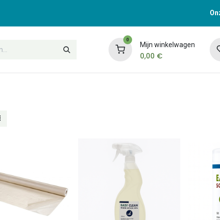
Onz
0
Mijn winkelwagen
0,00
€
t
Opleidingen
Contacteer ons