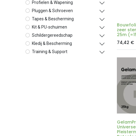
Profielen & Wapening
Pluggen & Schroeven
Tapes & Bescherming
Bouwfoli
Kit & PU-schuimen
zeer ste
25m (=1
Schildergereedschap
74,42
€
Kledij & Bescherming
Training & Support
GelamPr
Universe
Pleister