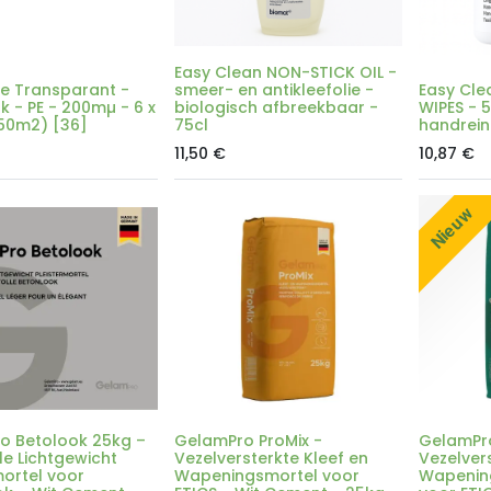
Easy Clean NON-STICK OIL -
e Transparant -
smeer- en antikleefolie -
Easy Cle
rk - PE - 200mµ - 6 x
biologisch afbreekbaar -
WIPES - 
50m2) [36]
75cl
handrein
11,50
€
10,87
€
Nieuw
o Betolook 25kg –
GelamPro ProMix -
GelamPro 
le Lichtgewicht
Vezelversterkte Kleef en
Vezelver
mortel voor
Wapeningsmortel voor
Wapenin