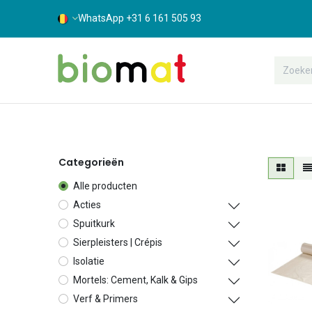
WhatsApp +31 6 161 505 93
Assortiment
Bouwshop
Suppor
Categorieën
Alle producten
Acties
Spuitkurk
Sierpleisters | Crépis
Isolatie
Mortels: Cement, Kalk & Gips
Verf & Primers