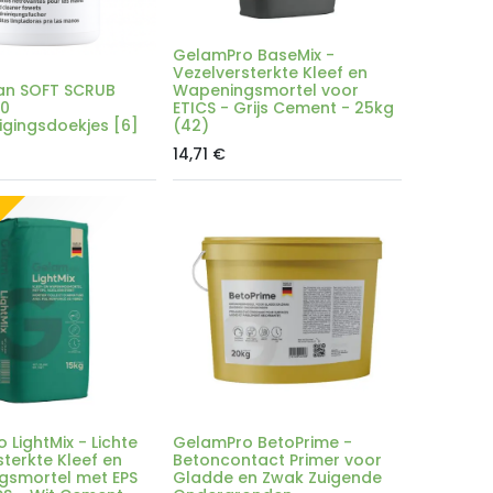
GelamPro BaseMix -
Vezelversterkte Kleef en
an SOFT SCRUB
Wapeningsmortel voor
50
ETICS - Grijs Cement - 25kg
igingsdoekjes [6]
(42)
14,71
€
LightMix - Lichte
GelamPro BetoPrime -
sterkte Kleef en
Betoncontact Primer voor
gsmortel met EPS
Gladde en Zwak Zuigende