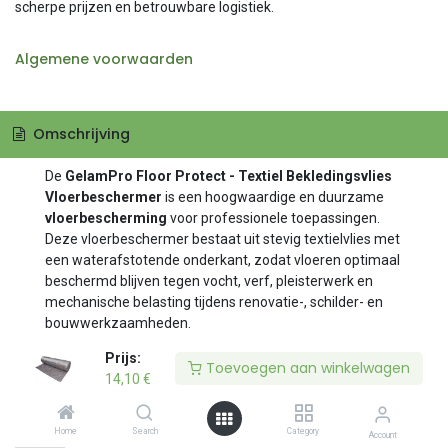
scherpe prijzen en betrouwbare logistiek.
Algemene voorwaarden
Omschrijving
De
GelamPro Floor Protect - Textiel Bekledingsvlies
Vloerbeschermer
is een hoogwaardige en duurzame
vloerbescherming
voor professionele toepassingen.
Deze vloerbeschermer bestaat uit stevig textielvlies met
een waterafstotende onderkant, zodat vloeren optimaal
beschermd blijven tegen vocht, verf, pleisterwerk en
mechanische belasting tijdens renovatie-, schilder- en
bouwwerkzaamheden.
Prijs:
Prijs:
Dankzij de
antisliplaag
blijft het fleece perfect op zijn
Toevoegen aan winkelwagen
Toevoegen aan winkelwagen
14,10
14,10
€
€
plaats zitten, zelfs bij intensief gebruik. Het materiaal is
scheurbestendig, absorberend en
kan meerdere keren
worden hergebruikt
, waardoor het niet alleen praktisch
Home
Home
Search
Search
Category
Category
Account
Account
maar ook kostenefficiënt is.