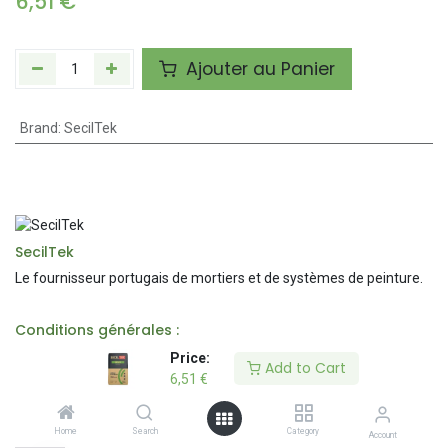
6,51
€
Ajouter au Panier
Brand
:
SecilTek
SecilTek
Le fournisseur portugais de mortiers et de systèmes de peinture.
Conditions générales :
Price:
Price:
Add to Cart
Add to Cart
6,51
6,51
€
€
Description
Home
Home
Search
Search
Category
Category
Account
Account