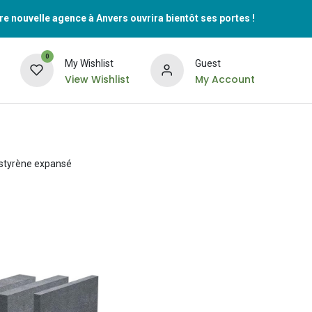
re nouvelle agence à Anvers ouvrira bientôt ses portes !
0
My Wishlist
Guest
View Wishlist
My Account
lystyrène expansé