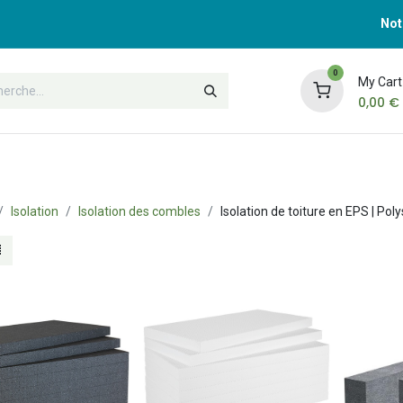
Not
0
My Cart
0,00
€
port
Formations
Contactez-nous
Isolation
Isolation des combles
Isolation de toiture en EPS | Po