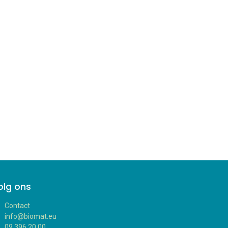
olg ons
Contact
info@biomat.eu
09 396 20 00