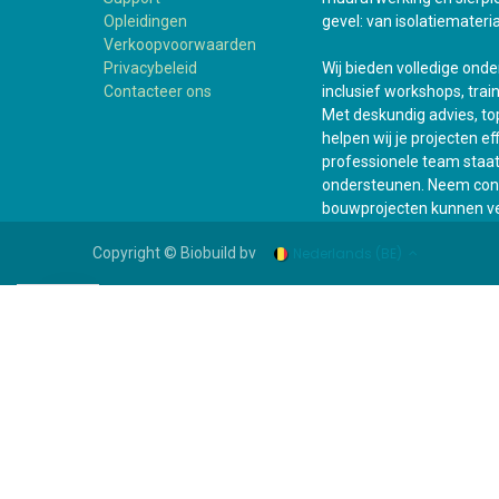
Opleidingen
gevel: van isolatiemateria
Verkoopvoorwaarden
Privacybeleid
Wij bieden volledige ond
Contacteer ons
inclusief workshops, trai
Met deskundig advies, top
helpen wij je projecten e
professionele team staat a
ondersteunen. Neem cont
bouwprojecten kunnen ve
Nederlands (BE)
Copyright © Biobuild bv
WhatsApp +31 6 161 505 93
Assortiment
Bouwshop
Suppor