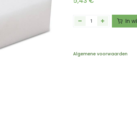
5,43
€
In w
Algemene voorwaarden