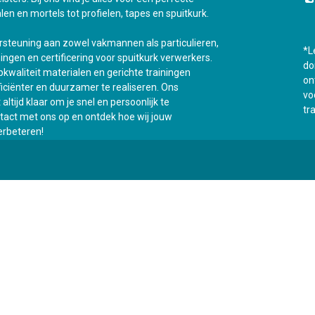
len en mortels tot profielen, tapes en spuitkurk.
ersteuning aan zowel vakmannen als particulieren,
*L
ningen en certificering voor spuitkurk verwerkers.
do
kwaliteit materialen en gerichte trainingen
on
fficiënter en duurzamer te realiseren. Ons
vo
ltijd klaar om je snel en persoonlijk te
tr
act met ons op en ontdek hoe wij jouw
rbeteren!
Onz
0
Mijn winkelwagen
0,00
€
t
Opleidingen
Contacteer ons