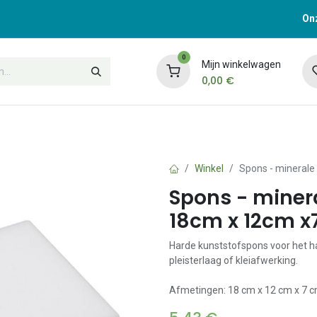
Onz
0
Mijn winkelwagen
0,00
€
t
Opleidingen
Contacteer ons
Winkel
Spons - minerale
Spons - minera
18cm x 12cm 
Harde kunststofspons voor het 
pleisterlaag of kleiafwerking.
Afmetingen: 18 cm x 12 cm x 7 c