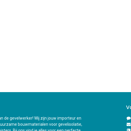
V
n de gevelwerker! Wij zijn jouw importeur en
duurzame bouwmaterialen voor gevelisolatie,
sters. Bij ons vind je alles voor een perfecte