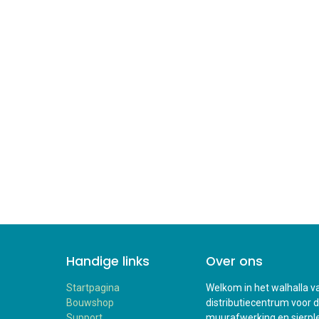
Handige links
Over ons
Startpagina
Welkom in het walhalla va
Bouwshop
distributiecentrum voor 
Support
muurafwerking en sierplei