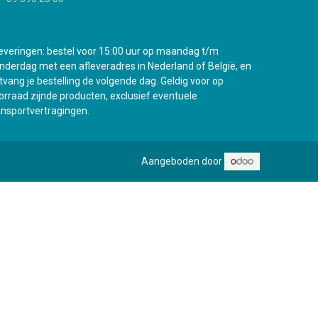
everingen: bestel voor 15:00 uur op maandag t/m
nderdag met een afleveradres in Nederland of België, en
tvang je bestelling de volgende dag. Geldig voor op
orraad zijnde producten, exclusief eventuele
ansportvertragingen.
Aangeboden door
e nieuwe vestiging in Antwerpen gaat binnenkort open !
0
Mijn wenslijst
Guest
Bekijk verlanglijstje
Mijn account