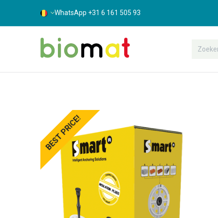
WhatsApp +31 6 161 505 93
Assortiment
Bouwshop
Suppor
BEST PRICE!