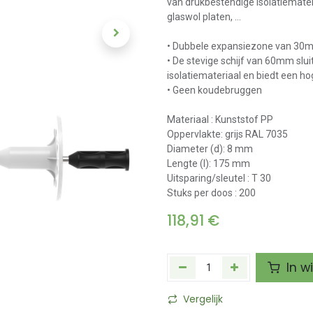
van drukbestendige isolatiemater
glaswol platen, ...
• Dubbele expansiezone van 30mm
• De stevige schijf van 60mm slu
isolatiemateriaal en biedt een ho
• Geen koudebruggen
Materiaal : Kunststof PP
Oppervlakte: grijs RAL 7035
Diameter (d): 8 mm
Lengte (l): 175 mm
Uitsparing/sleutel : T 30
Stuks per doos : 200
118,91
€
In w
Vergelijk