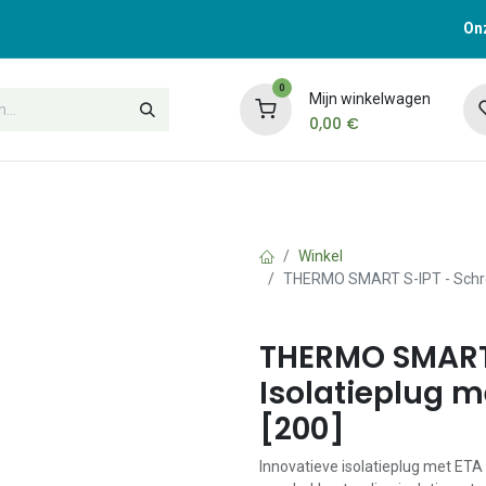
Onz
0
Mijn winkelwagen
0,00
€
t
Opleidingen
Contacteer ons
Winkel
THERMO SMART S-IPT - Schroe
THERMO SMART 
Isolatieplug 
[200]
Innovatieve isolatieplug met ETA 