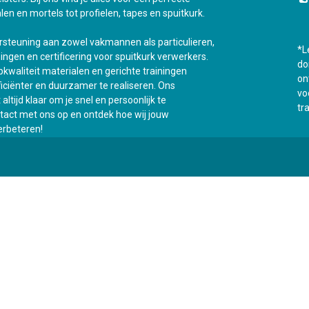
len en mortels tot profielen, tapes en spuitkurk.
ersteuning aan zowel vakmannen als particulieren,
*L
ningen en certificering voor spuitkurk verwerkers.
do
kwaliteit materialen en gerichte trainingen
on
fficiënter en duurzamer te realiseren. Ons
vo
ltijd klaar om je snel en persoonlijk te
tr
act met ons op en ontdek hoe wij jouw
rbeteren!
Onz
0
Mijn winkelwagen
0,00
€
t
Opleidingen
Contacteer ons