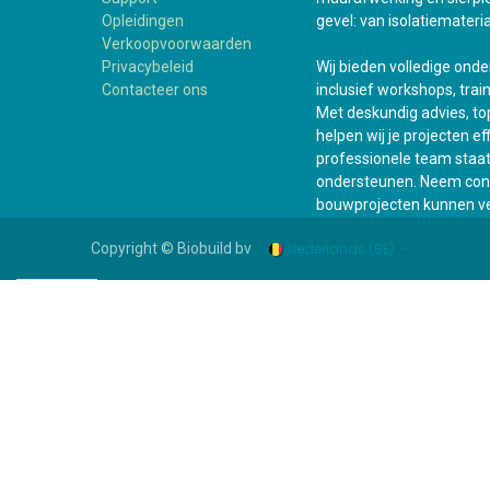
Opleidingen
gevel: van isolatiemateria
Verkoopvoorwaarden
Privacybeleid
Wij bieden volledige ond
Contacteer ons
inclusief workshops, trai
Met deskundig advies, top
helpen wij je projecten e
professionele team staat a
ondersteunen. Neem cont
bouwprojecten kunnen ve
Nederlands (BE)
Copyright © Biobuild bv
WhatsApp +31 6 161 505 93
Assortiment
Bouwshop
Suppor