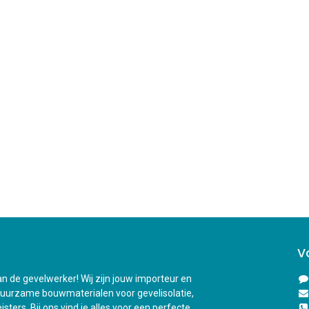
V
n de gevelwerker! Wij zijn jouw importeur en
duurzame bouwmaterialen voor gevelisolatie,
sters. Bij ons vind je alles voor een perfecte