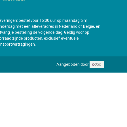
everingen: bestel voor 15:00 uur op maandag t/m
nderdag met een afleveradres in Nederland of België, en
tvang je bestelling de volgende dag. Geldig voor op
orraad zijnde producten, exclusief eventuele
ansportvertragingen.
Aangeboden door
e nieuwe vestiging in Antwerpen gaat binnenkort open !
0
Mijn wenslijst
Guest
Bekijk verlanglijstje
Mijn account