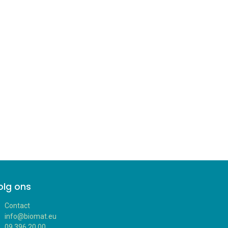
olg ons
Contact
info@biomat.eu
09 396 20 00