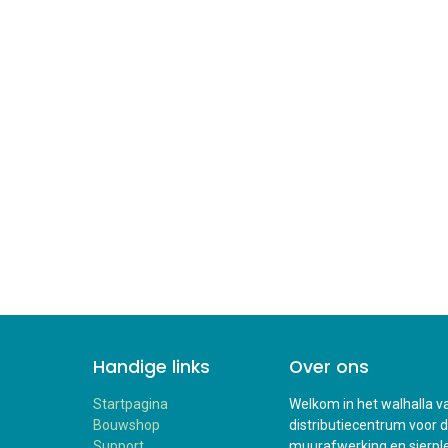
Handige links
Over ons
Startpagina
Welkom in het walhalla va
Bouwshop
distributiecentrum voor 
Support
muurafwerking en sierplei