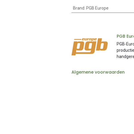
Brand
:
PGB Europe
PGB Eu
PGB-Europ
productie
handger
Algemene voorwaarden