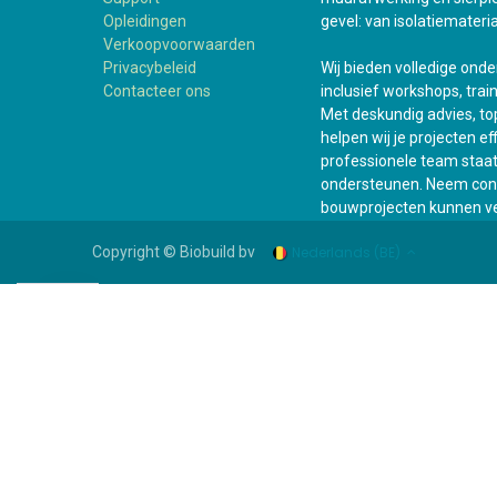
Opleidingen
gevel: van isolatiemateria
Verkoopvoorwaarden
Privacybeleid
Wij bieden volledige ond
Contacteer ons
inclusief workshops, trai
Met deskundig advies, top
helpen wij je projecten e
professionele team staat a
ondersteunen. Neem cont
bouwprojecten kunnen ve
Nederlands (BE)
Copyright © Biobuild bv
WhatsApp +31 6 161 505 93
Assortiment
Bouwshop
Suppor