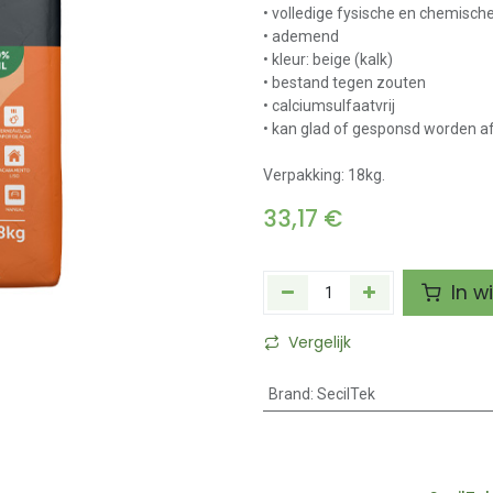
• volledige fysische en chemisch
• ademend
• kleur: beige (kalk)
• bestand tegen zouten
• calciumsulfaatvrij
• kan glad of gesponsd worden 
Verpakking: 18kg.
33,17
€
In w
Vergelijk
Brand
:
SecilTek