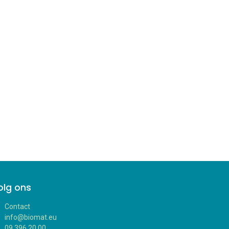
olg ons
Contact
info@biomat.eu
09 396 20 00