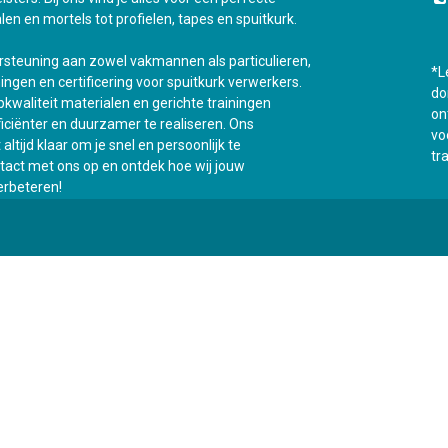
len en mortels tot profielen, tapes en spuitkurk.
ersteuning aan zowel vakmannen als particulieren,
*L
ningen en certificering voor spuitkurk verwerkers.
do
kwaliteit materialen en gerichte trainingen
on
fficiënter en duurzamer te realiseren. Ons
vo
ltijd klaar om je snel en persoonlijk te
tr
act met ons op en ontdek hoe wij jouw
rbeteren!
Onz
0
Mijn winkelwagen
0,00
€
t
Opleidingen
Contacteer ons