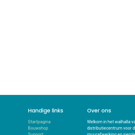
Handige links
Over ons
Startpagina
Welkom in het walhalla va
Bouwshop
distributiecentrum voor 
Support
muurafwerking en sierplei