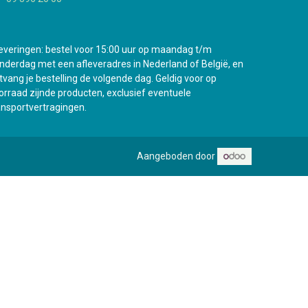
everingen: bestel voor 15:00 uur op maandag t/m
nderdag met een afleveradres in Nederland of België, en
tvang je bestelling de volgende dag. Geldig voor op
orraad zijnde producten, exclusief eventuele
ansportvertragingen.
Aangeboden door
e nieuwe vestiging in Antwerpen gaat binnenkort open !
0
Mijn wenslijst
Guest
Bekijk verlanglijstje
Mijn account