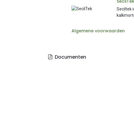
SecilTe
Seciltek 
kalkmorte
Algemene voorwaarden
Documenten