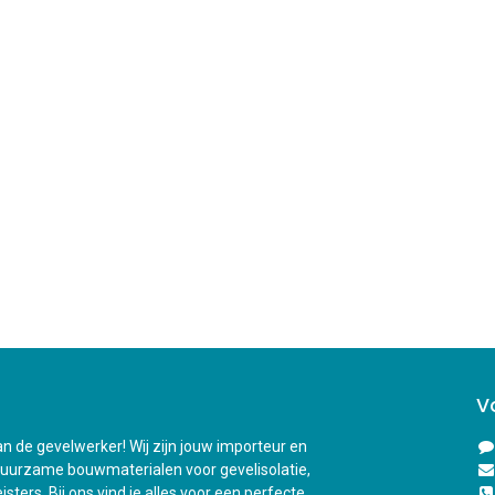
V
n de gevelwerker! Wij zijn jouw importeur en
duurzame bouwmaterialen voor gevelisolatie,
sters. Bij ons vind je alles voor een perfecte