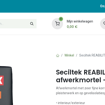
Onz
0
Mijn winkelwagen
0,00
€
t
Opleidingen
Contacteer ons
Winkel
Seciltek REABILIT
Seciltek REABI
afwerkmortel -
Afwerkmortel met zeer fijne korre
pleisterwerk en op gevelisolatie
• interieur/exterieur