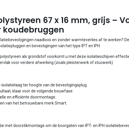
ystyreen 67 x 16 mm, grijs – Vo
er koudebruggen
olatiebevestigingen naadloos en zonder warmteverlies af te werken? D
olatiepluggen en bevestigingen van het type IPT en IPH.
ystyreen als grondstof voorkomt u met deze isolatieschijven effectief
pervlak voor verdere afwerking (zoals pleisterwerk of stucwerk).
isolatielaag ter hoogte van de bevestigingsplug.
sultaat, klaar voor de volgende bouwfase.
elle en efficiënte doormontage.
een van het betrouwbare merk Smart.
tie met doorstikmontage om de boorgaten van IPT- en IPH-isolatiebevest