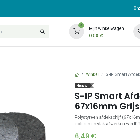
Onz
0
Mijn winkelwagen
0,00
€
t
Opleidingen
Contacteer ons
Winkel
S-IP Smart Afdek
Nieuw
S-IP Smart Afd
67x16mm Grijs
Polystyreen afdekschijf (67x16mm
isoleren en vlak afwerken van IPT
6,49
€