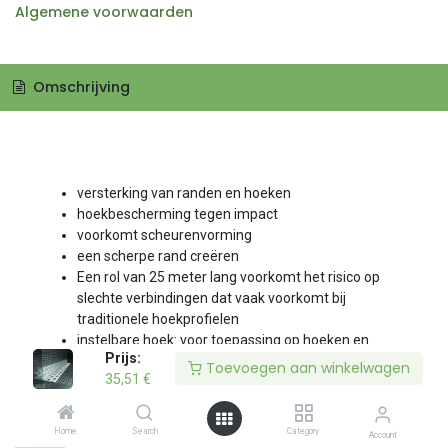
Algemene voorwaarden
Omschrijving
versterking van randen en hoeken
hoekbescherming tegen impact
voorkomt scheurenvorming
een scherpe rand creëren
Een rol van 25 meter lang voorkomt het risico op
slechte verbindingen dat vaak voorkomt bij
traditionele hoekprofielen
instelbare hoek: voor toepassing op hoeken en
Prijs:
Prijs:
randen met variabele hoeken
Toevoegen aan winkelwagen
Toevoegen aan winkelwagen
35,51
35,51
€
€
Home
Home
Search
Search
Category
Category
Account
Account