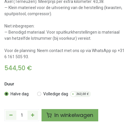
Axel (Terneuzen). Meerprijs per extra kilometer: €0,38.
— Klein materieel voor de uitvoering van de herstelling (kwasten,
spuitpistool, compressor).
Niet inbegrepen:
— Benodigd materiaal. Voor spuitkurkherstellingen is materiaal
van hetzelfde lotnummer (bij voorkeur) vereist.
Voor de planning: Neem contact met ons op via WhatsApp op +31
6 161 505 93.
544,50
€
Duur
Halve dag
Volledige dag
+
363,00
€
In winkelwagen