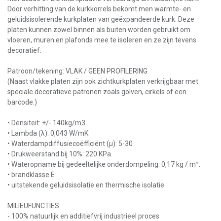
Door verhitting van de kurkkorrels bekomt men warmte- en
geluidsisolerende kurkplaten van geëxpandeerde kurk. Deze
platen kunnen zowel binnen als buiten worden gebruikt om
vloeren, muren en plafonds mee te isoleren en ze zijn tevens
decoratief.
Patroon/tekening: VLAK / GEEN PROFILERING
(Naast vlakke platen zijn ook zichtkurkplaten verkrijgbaar met
speciale decoratieve patronen zoals golven, cirkels of een
barcode.)
• Densiteit: +/- 140kg/m3
• Lambda (λ): 0,043 W/mK
• Waterdampdiffusiecoëfficiënt (μ): 5-30
• Drukweerstand bij 10%: 220 KPa.
• Wateropname bij gedeeltelijke onderdompeling: 0,17 kg / m².
• brandklasse E
• uitstekende geluidsisolatie en thermische isolatie
MILIEUFUNCTIES
- 100% natuurlijk en additiefvrij industrieel proces