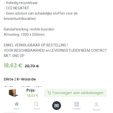
- Volledig recyclebaar
- CO2 NEGATIEF
- Geen uitstoot van schadelijke stoffen voor de
binnenluchtkwaliteit
Randafwerking: rechte boorden.
Afmeting: 1000 x 500mm
ENKEL VERKRIJGBAAR OP BESTELLING !
VOOR BESCHIKBAARHEID en LEVERINGSTIJDEN NEEM CONTACT
MET ONS OP.
18,63
€
20,70
€
Dikte | R-Waarde
20 mm | 0,47 m²/KW
Prijs:
Prijs:
Toevoegen aan winkelwagen
Toevoegen aan winkelwagen
18,63
18,63
€
€
30 mm | 0,70 m²/KW
+
7,39
€
Home
Home
Search
Search
Category
Category
Account
Account