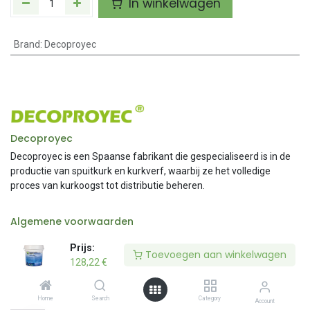
In winkelwagen
Brand
:
Decoproyec
Decoproyec
Decoproyec is een Spaanse fabrikant die gespecialiseerd is in de
productie van spuitkurk en kurkverf, waarbij ze het volledige
proces van kurkoogst tot distributie beheren.
Algemene voorwaarden
Prijs:
Prijs:
Toevoegen aan winkelwagen
Toevoegen aan winkelwagen
128,22
128,22
€
€
Vergelijkbare producten
Home
Home
Search
Search
Category
Category
Account
Account