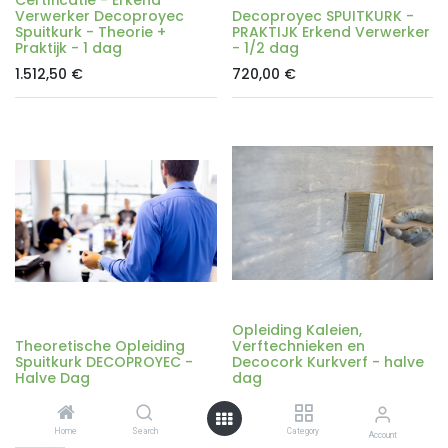
Verwerker Decoproyec
Decoproyec SPUITKURK -
Spuitkurk - Theorie +
PRAKTIJK Erkend Verwerker
Praktijk - 1 dag
- 1/2 dag
1.512,50
€
720,00
€
Opleiding Kaleien,
Theoretische Opleiding
Verftechnieken en
Spuitkurk DECOPROYEC -
Decocork Kurkverf - halve
Halve Dag
dag
689,70
€
344,85
€
Home
Search
Category
Account