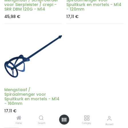
voor Sierpleister / crepi -
Spuitkurk en mortels - M14
SRR DBM 120G - M14
- 120mm
45,98
€
17,11
€
Mengstaaf /
Spiraalmenger voor
Spuitkurk en mortels - M14
- 160mm
17,11
€
Home
Search
Category
Account