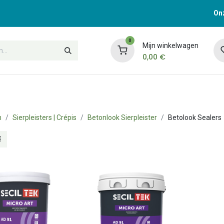
Onz
0
Mijn winkelwagen
0,00
€
t
Opleidingen
Contacteer ons
n
Sierpleisters | Crépis
Betonlook Sierpleister
Betolook Sealers