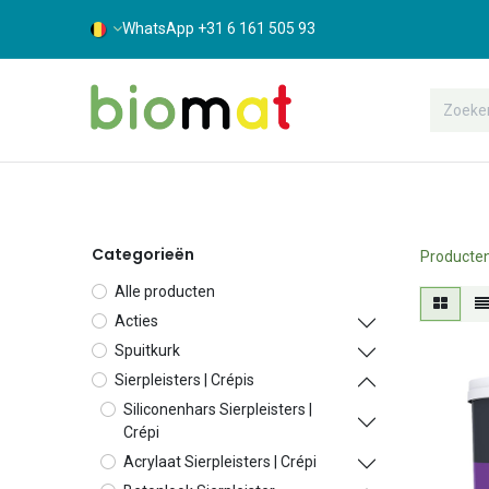
WhatsApp +31 6 161 505 93
Assortiment
Bouwshop
Suppor
Categorieën
Producte
Alle producten
Acties
Spuitkurk
Sierpleisters | Crépis
Siliconenhars Sierpleisters |
Crépi
Acrylaat Sierpleisters | Crépi