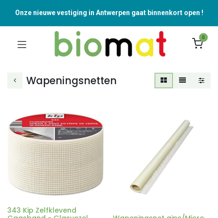
Onze nieuwe vestiging in Antwerpen gaat binnenkort open !
0
Wapeningsnetten
343 Kip Zelfklevend
Gaasband - Glasvezel
Wapeningsnet gips/Micro