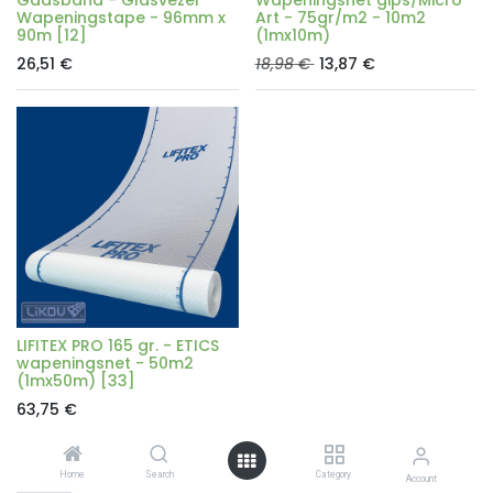
Wapeningstape - 96mm x
Art - 75gr/m2 - 10m2
90m [12]
(1mx10m)
26,51
€
18,98
€
13,87
€
LIFITEX PRO 165 gr. - ETICS
wapeningsnet - 50m2
(1mx50m) [33]
63,75
€
Home
Search
Category
Account