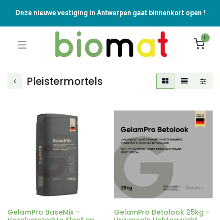
Onze nieuwe vestiging in Antwerpen gaat binnenkort open !
0
Pleistermortels
GelamPro BaseMix -
GelamPro Betolook 25kg –
Vezelversterkte Kleef en
Universele Lichtgewicht