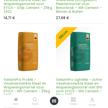
Wapeningsmortel voor
Pleistermortel voor
ETICS - Grijs Cement - 25kg
Betonlook – Wit Cement –
(42)
Binnen & Buiten
14,71
€
27,68
€
Nieuw
GelamPro ProMix -
GelamPro LightMix - Lichte
Vezelversterkte Kleef en
Vezelversterkte Kleef en
Wapeningsmortel voor
Wapeningsmortel met EPS
ETICS - Wit Cement - 25kg
voor ETICS - Wit Cement -
(42)
15kg (42)
17,59
€
18,62
€
Home
Search
Category
Account