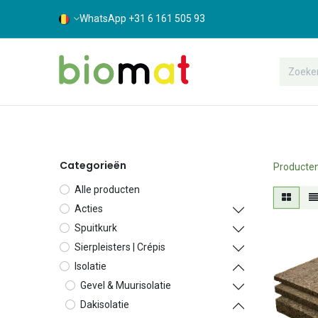
WhatsApp +31 6 161 505 93
Assortiment
Bouwshop
Suppor
Categorieën
Producte
Alle producten
Acties
Spuitkurk
Sierpleisters | Crépis
Isolatie
Gevel & Muurisolatie
Dakisolatie