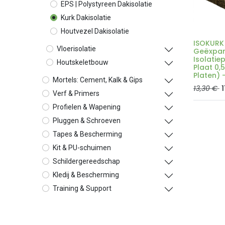
EPS | Polystyreen Dakisolatie
Kurk Dakisolatie
Houtvezel Dakisolatie
ISOKURK 
Vloerisolatie
Geëxpan
Isolatie
Houtskeletbouw
Plaat 0,5
Platen) 
Mortels: Cement, Kalk & Gips
13,30
€
1
Verf & Primers
Profielen & Wapening
Pluggen & Schroeven
Tapes & Bescherming
Kit & PU-schuimen
Schildergereedschap
Kledij & Bescherming
Training & Support