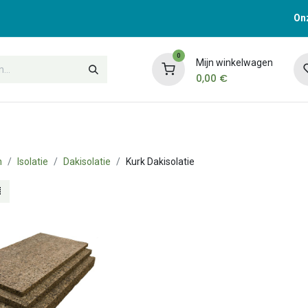
Onz
0
Mijn winkelwagen
0,00
€
t
Opleidingen
Contacteer ons
n
Isolatie
Dakisolatie
Kurk Dakisolatie