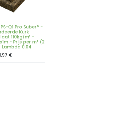
PS-Q1 Pro Suber® -
deerde Kurk
plaat 110kg/m³ -
x1m - Prijs per m² (2
- Lambda 0,04
1,97
€