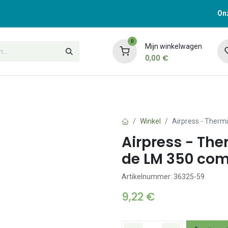
Onz
0
Mijn winkelwagen
0,00
€
t
Opleidingen
Contacteer ons
Winkel
Airpress - Therm
Airpress - The
de LM 350 com
Artikelnummer: 36325-59
9,22
€