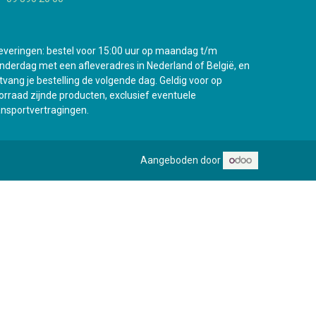
everingen: bestel voor 15:00 uur op maandag t/m
nderdag met een afleveradres in Nederland of België, en
tvang je bestelling de volgende dag. Geldig voor op
orraad zijnde producten, exclusief eventuele
ansportvertragingen.
Aangeboden door
e nieuwe vestiging in Antwerpen gaat binnenkort open !
0
Mijn wenslijst
Guest
Bekijk verlanglijstje
Mijn account