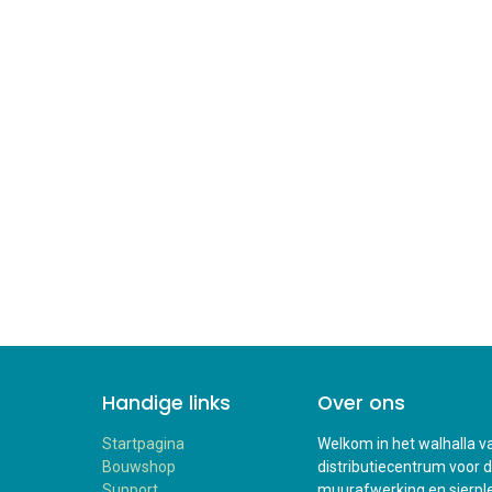
Handige links
Over ons
Startpagina
Welkom in het walhalla va
Bouwshop
distributiecentrum voor 
Support
muurafwerking en sierplei