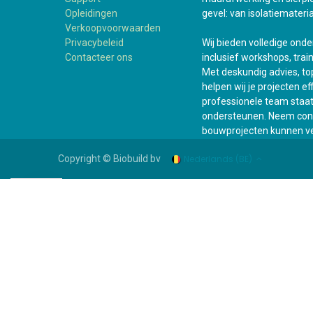
Opleidingen
gevel: van isolatiemateria
Verkoopvoorwaarden
Privacybeleid
Wij bieden volledige ond
Contacteer ons
inclusief workshops, trai
Met deskundig advies, top
helpen wij je projecten e
professionele team staat a
ondersteunen. Neem cont
bouwprojecten kunnen ve
Nederlands (BE)
Copyright © Biobuild bv
WhatsApp +31 6 161 505 93
Assortiment
Bouwshop
Suppor