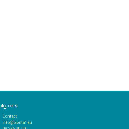
olg ons
Contact
info@biomat.eu
09 396 20 00