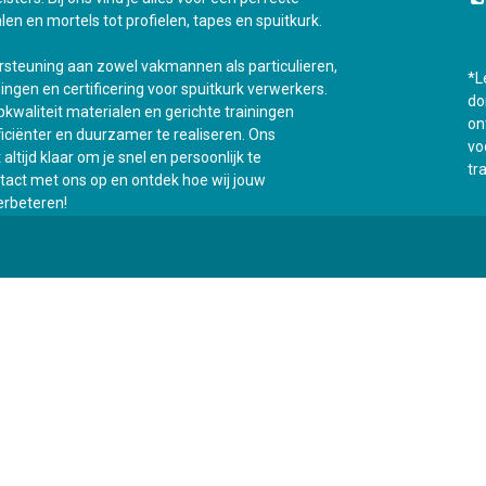
len en mortels tot profielen, tapes en spuitkurk.
ersteuning aan zowel vakmannen als particulieren,
*L
ningen en certificering voor spuitkurk verwerkers.
do
kwaliteit materialen en gerichte trainingen
on
fficiënter en duurzamer te realiseren. Ons
vo
ltijd klaar om je snel en persoonlijk te
tr
act met ons op en ontdek hoe wij jouw
rbeteren!
Onz
0
Mijn winkelwagen
0,00
€
t
Opleidingen
Contacteer ons