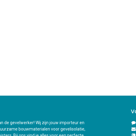
V
n de gevelwerker! Wij zijn jouw importeur en
duurzame bouwmaterialen voor gevelisolatie,
sters. Bij ons vind je alles voor een perfecte