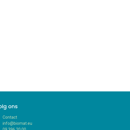
olg ons
Contact
info@biomat.eu
09 396 20 00