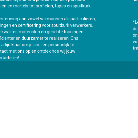
len en mortels tot profielen, tapes en spuitkurk.
ersteuning aan zowel vakmannen als particulieren,
*L
ningen en certificering voor spuitkurk verwerkers.
do
kwaliteit materialen en gerichte trainingen
on
fficiënter en duurzamer te realiseren. Ons
vo
ltijd klaar om je snel en persoonlijk te
tr
act met ons op en ontdek hoe wij jouw
rbeteren!
Onz
0
Mijn winkelwagen
0,00
€
t
Opleidingen
Contacteer ons