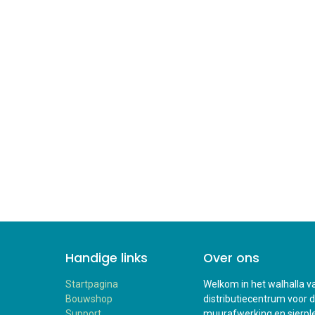
Handige links
Over ons
Startpagina
Welkom in het walhalla va
Bouwshop
distributiecentrum voor 
Support
muurafwerking en sierplei