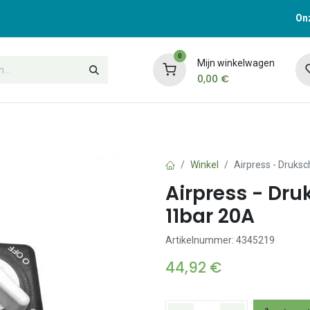
Onz
0
Mijn winkelwagen
0,00
€
t
Opleidingen
Contacteer ons
Winkel
Airpress - Druks
Airpress - Dr
11bar 20A
Artikelnummer: 4345219
44,92
€