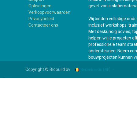
Opleidingen
gevel: van isolatiemateria
Verkoopvoorwaarden
Privacybeleid
Wij bieden volledige ond
Contacteer ons
inclusief workshops, trai
Met deskundig advies, top
helpen wij je projecten e
professionele team staat a
ondersteunen. Neem cont
bouwprojecten kunnen ve
Nederlands (BE)
Copyright © Biobuild bv
WhatsApp +31 6 161 505 93
Assortiment
Bouwshop
Suppor