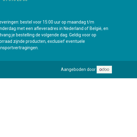
everingen: bestel voor 15:00 uur op maandag t/m
nderdag met een afleveradres in Nederland of België, en
tvang je bestelling de volgende dag. Geldig voor op
orraad zijnde producten, exclusief eventuele
ansportvertragingen.
Aangeboden door
e nieuwe vestiging in Antwerpen gaat binnenkort open !
0
Mijn wenslijst
Guest
Bekijk verlanglijstje
Mijn account