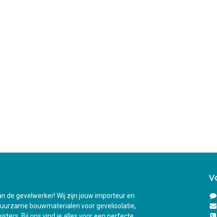
V
n de gevelwerker! Wij zijn jouw importeur en
duurzame bouwmaterialen voor gevelisolatie,
sters. Bij ons vind je alles voor een perfecte