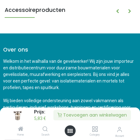
Accessoireproducten
Over ons
Welkom in het walhalla van de gevelwerker! Wij zijn jouw importeur
en distributiecentrum voor duurzame bouwmaterialen voor
gevelisolatie, muurafwerking en sierpleisters. Bij ons vind je alles
voor een perfecte gevel: van isolatiematerialen en mortels tot
profielen, tapes en spuitkurk.
Wij bieden volledige ondersteuning aan zowel vakmannen als
particulieren, inclusief workshops, trainingen en certificering voor
Prijs:
Prijs:
spuitkurk verwerkers. Met deskundig advies, topkwaliteit materialen
Toevoegen aan winkelwagen
Toevoegen aan winkelwagen
5,83
5,83
€
€
en gerichte trainingen helpen wij je projecten efficiënter en
duurzamer te realiseren. Ons professionele team staat altijd klaar
om je snel en persoonlijk te ondersteunen. Neem contact met ons
Home
Home
Search
Search
Category
Category
Account
Account
op en ontdek hoe wij jouw bouwprojecten kunnen verbeteren!